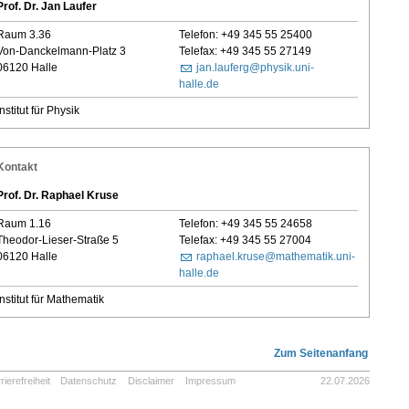
Prof. Dr. Jan Laufer
Raum 3.36
Telefon: +49 345 55 25400
Von-Danckelmann-Platz 3
Telefax: +49 345 55 27149
06120 Halle
jan.lauferg@physik.uni-
halle.de
Institut für Physik
Kontakt
Prof. Dr. Raphael Kruse
Raum 1.16
Telefon: +49 345 55 24658
Theodor-Lieser-Straße 5
Telefax: +49 345 55 27004
06120 Halle
raphael.kruse@mathematik.uni-
halle.de
Institut für Mathematik
Zum Seitenanfang
rierefreiheit
Datenschutz
Disclaimer
Impressum
22.07.2026