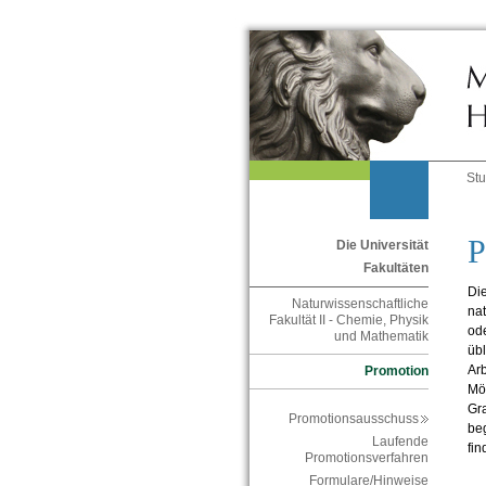
St
P
Die Universität
Fakultäten
Die
Naturwissenschaftliche
nat
Fakultät II - Chemie, Physik
ode
und Mathematik
übl
Arb
Promotion
Mög
Gr
Promotionsausschuss
beg
Laufende
fin
Promotionsverfahren
Formulare/Hinweise