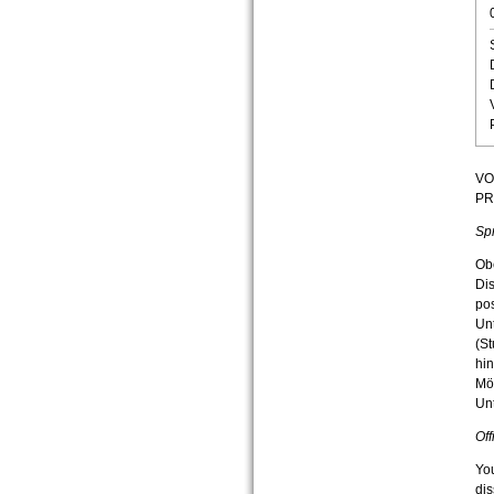
VO
PR
Sp
Ob
Dis
pos
Unt
(S
hi
Mög
Unt
Off
You
dis