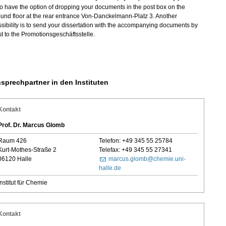
o have the option of dropping your documents in the post box on the
und floor at the rear entrance Von-Danckelmann-Platz 3. Another
sibility is to send your dissertation with the accompanying documents by
t to the Promotionsgeschäftsstelle.
sprechpartner in den Instituten
Kontakt
Prof. Dr. Marcus Glomb
Raum 426
Telefon: +49 345 55 25784
Kurt-Mothes-Straße 2
Telefax: +49 345 55 27341
06120 Halle
marcus.glomb@chemie.uni-
halle.de
Institut für Chemie
Kontakt