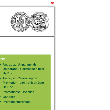
inks
Antrag auf Annahme als
Doktorand - elektronisch über
HalDoc
Antrag auf Zulassung zur
Promotion - elektronisch über
HalDoc
Promotionsausschuss
Cotutelle
Promotionsordnung