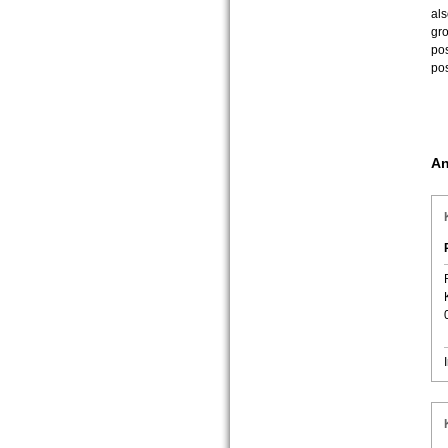
als
gro
pos
pos
An