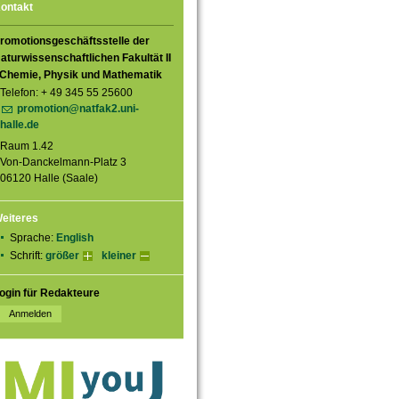
ontakt
romotionsgeschäftsstelle der
aturwissenschaftlichen Fakultät II
 Chemie, Physik und Mathematik
Telefon: + 49 345 55 25600
promotion@natfak2.uni-
halle.de
Raum 1.42
Von-Danckelmann-Platz 3
06120 Halle (Saale)
eiteres
Sprache:
English
Schrift:
größer
kleiner
ogin für Redakteure