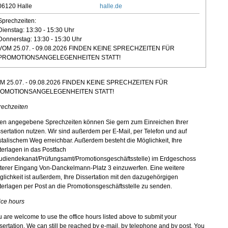
06120 Halle
halle.de
Sprechzeiten:
Dienstag: 13:30 - 15:30 Uhr
Donnerstag: 13:30 - 15:30 Uhr
VOM 25.07. - 09.08.2026 FINDEN KEINE SPRECHZEITEN FÜR
PROMOTIONSANGELEGENHEITEN STATT!
M 25.07. - 09.08.2026 FINDEN KEINE SPRECHZEITEN FÜR
OMOTIONSANGELEGENHEITEN STATT!
rechzeiten
en angegebene Sprechzeiten können Sie gern zum Einreichen Ihrer
sertation nutzen.
Wir sind außerdem per E-Mail, per Telefon und auf
talischem Weg erreichbar. Außerdem besteht die Möglichkeit, Ihre
erlagen in das Postfach
tudiendekanat/Prüfungsamt/Promotionsgeschäftsstelle) im Erdgeschoss
nterer Eingang Von-Danckelmann-Platz 3 einzuwerfen. Eine weitere
lichkeit ist außerdem, Ihre Dissertation mit den dazugehörgigen
erlagen per Post an die Promotionsgeschäftsstelle zu senden.
ice hours
 are welcome to use the office hours listed above to submit your
sertation. We can still be reached by e-mail, by telephone and by post. You