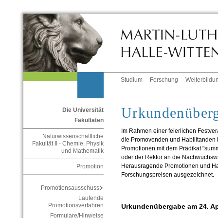
Studium
Forschung
Weiterbildu
Urkundenüber
Die Universität
Fakultäten
Im Rahmen einer feierlichen Festver
Naturwissenschaftliche
die Promovenden und Habilitanden 
Fakultät II - Chemie, Physik
Promotionen mit dem Prädikat "summ
und Mathematik
oder der Rektor an die Nachwuchswi
Herausragende Promotionen und Hab
Promotion
Forschungspreisen ausgezeichnet.
Promotionsausschuss
Laufende
Promotionsverfahren
Urkundenübergabe am 24. Ap
Formulare/Hinweise