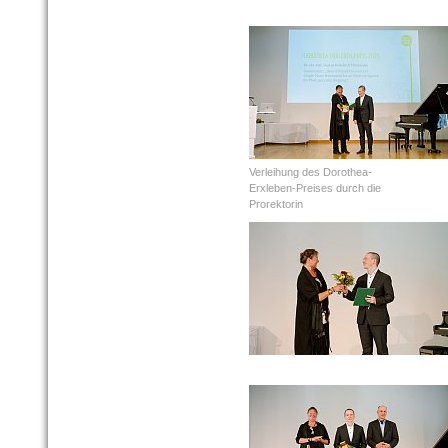
Verleihung des Dorothea-
Erxleben-Preises durch die
Prorektorin