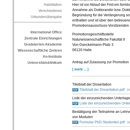
Habilitation
Hier ist vor Ablauf der Frist ein form
Annahme als Doktorandin bzw. Dokto
Verschiedenes
Begründung für die Verlängerung so
Urkundenübergabe
enthalten und ist über den betreue
Promotionsausschuss-Vorsitzenden mi
International Office
Promotionsgeschäftsstelle
Zentrale Einrichtungen
Naturwíssenschaftliche Fakultät II
Graduierten-Akademie
Von-Danckelmann-Platz 3
06120 Halle
Wissenschaftliche Zentren
An-Institute
Antrag auf Zulassung zur Promotion
Universitätsklinikum
[ mehr ... ]
Titelblatt der Dissertation
Titelblatt der Dissertation.pdf
(e
Liste der einzureichenden Unterlag
Liste der einzureichenden Unte
Bestätigung der Teilnahme an Lehrv
von Modulen
Formular PhD-Studenten.pdf
(