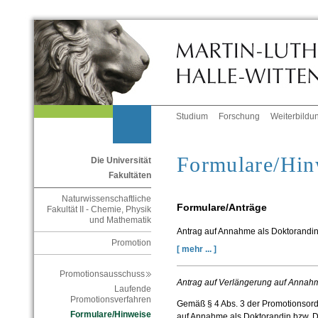
Studium
Forschung
Weiterbildu
Formulare/Hin
Die Universität
Fakultäten
Naturwissenschaftliche
Formulare/Anträge
Fakultät II - Chemie, Physik
und Mathematik
Antrag auf Annahme als Doktorandin
Promotion
[ mehr ... ]
Promotionsausschuss
Antrag auf Verlängerung auf Annahm
Laufende
Promotionsverfahren
Gemäß § 4 Abs. 3 der Promotionsord
Formulare/Hinweise
auf Annahme als Doktorandin bzw. Do