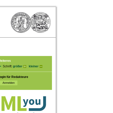
eiteres
Schrift:
größer
kleiner
ogin für Redakteure