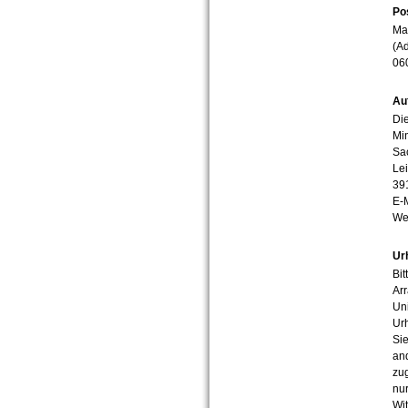
Po
Mar
(Ad
06
Au
Die
Min
Sa
Lei
39
E-
We
Ur
Bit
Arr
Uni
Urh
Sie
an
zug
nur
Wit