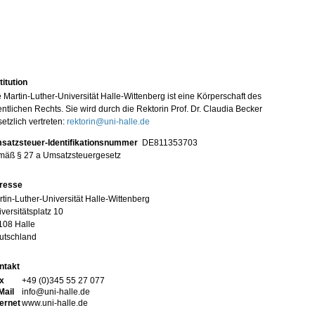
titution
 Martin-Luther-Universität Halle-Wittenberg ist eine Körperschaft des
entlichen Rechts. Sie wird durch die Rektorin Prof. Dr. Claudia Becker
etzlich vertreten:
rektorin@uni-halle.de
satzsteuer-Identifikationsnummer
DE811353703
mäß § 27 a Umsatzsteuergesetz
resse
tin-Luther-Universität Halle-Wittenberg
versitätsplatz 10
108 Halle
utschland
ntakt
x
+49 (0)345 55 27 077
Mail
info@uni-halle.de
ternet
www.uni-halle.de