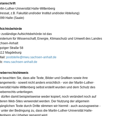
stanschrift
tin-Luther-Universität Halle-Wittenberg
ressat, z.B. Fakultät und/oder Institut und/oder Abteilung)
099 Halle (Saale)
fsichtsbehörde
 zuständige Aufsichtsbehörde ist das
isterium für Wissenschaft, Energie, Klimaschutz und Umwelt des Landes
chsen-Anhalt
pziger Straße 58
112 Magdeburg
Mail:
poststelle@mwu.sachsen-anhalt.de
b:
mwu.sachsen-anhalt.de
heberrechtshinweis
te beachten Sie, dass alle Texte, Bilder und Grafiken sowie ihre
angements - soweit nicht anders ersichtlich - von der Martin-Luther-
versität Halle-Wittenberg selbst erstellt wurden und dem Schutz des
eberrechts unterliegen.
 dürfen damit beispielsweise weder kopiert, noch verändert noch auf
deren Web-Sites verwendet werden. Der Nutzung der allgemein
änglichen Texte durch Dritte stimmen wir hiermit - auch auszugsweise -
 unter der Bedingung zu, dass die Martin-Luther-Universität Halle-
tenberg als Urheber genannt wird.