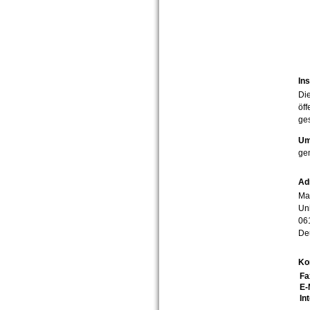
Ins
Die
öff
ges
Um
ge
Ad
Mar
Uni
06
De
Ko
Fa
E-
In