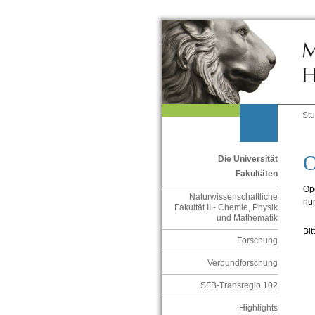
St
O
Die Universität
Fakultäten
Ope
Naturwissenschaftliche
nu
Fakultät II - Chemie, Physik
und Mathematik
Bit
Forschung
Verbundforschung
SFB-Transregio 102
Highlights