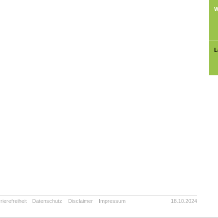
W
L
rierefreiheit
Datenschutz
Disclaimer
Impressum
18.10.2024