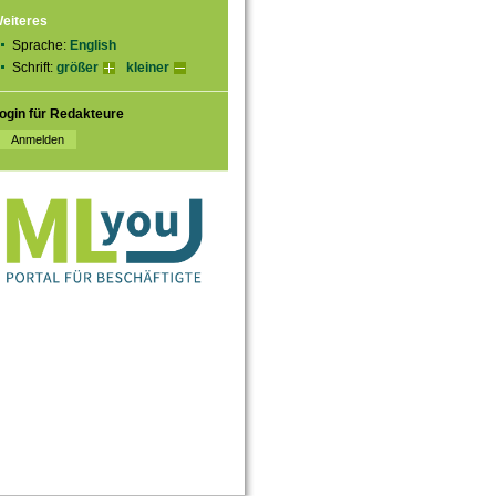
eiteres
Sprache:
English
Schrift:
größer
kleiner
ogin für Redakteure