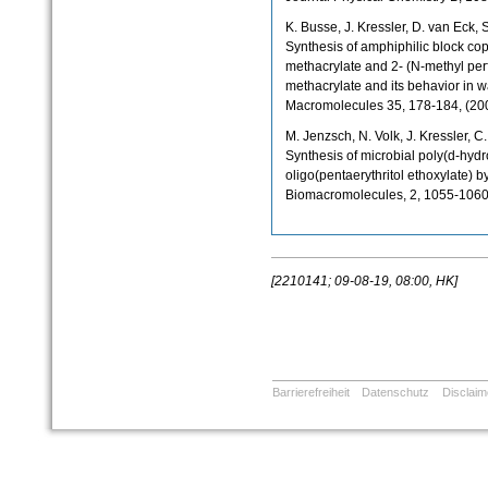
K. Busse, J. Kressler, D. van Eck, 
Synthesis of amphiphilic block cop
methacrylate and 2- (N-methyl per
methacrylate and its behavior in w
Macromolecules 35, 178-184, (20
M. Jenzsch, N. Volk, J. Kressler, C
Synthesis of microbial poly(d-hydr
oligo(pentaerythritol ethoxylate) 
Biomacromolecules, 2, 1055-1060
[2210141; 09-08-19, 08:00, HK]
Barrierefreiheit
Datenschutz
Disclaim