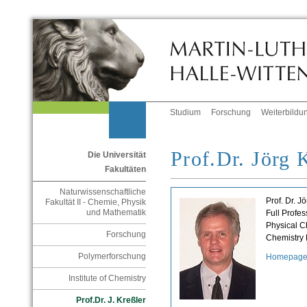
Studium
Forschung
Weiterbildu
Prof.Dr. Jörg 
Die Universität
Fakultäten
Naturwissenschaftliche
Prof. Dr. J
Fakultät II - Chemie, Physik
und Mathematik
Full Profes
Physical C
Forschung
Chemistry
Polymerforschung
Homepag
Institute of Chemistry
Prof.Dr. J. Kreßler