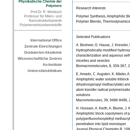
Physikalische Chemie der
Polymere
Research Interests
Prof.Dr. R. Weidisch
Polymer Synthesis, Amphiphilic B
Professur für Mikro- und
Nanostrukturbasierte
Polymer Blends, Thermodynamics,
Polymerverbundwerkstoffe
Selected Publications
International Office
A. Besheer, G. Hause, J. Kressler,
Zentrale Einrichtungen
Hydrophobically-modified hydroxye
Graduierten-Akademie
characterization and aqueous self
Wissenschaftliche Zentren
micelles and vesicles
An-Institute
Biomacromolecules, 8, 359-367, 
Universitätsklinikum
E. Amado, C. Augsten, K. Mäder, A.
Amphiphilic water soluble tribloc
dihydroxypropyl methacrylate) and
atom transfer radical polymerizati
solutions
Macromolecules, 39, 9486-9496, 
H. Hussain, A. Kerth, A. Blume, J. 
Amphiphilic block copolymers of p
poly(perfluorohexylethyl methacryl
penetration into lipid monolayer.
Journal Physical Chemistry B, 10