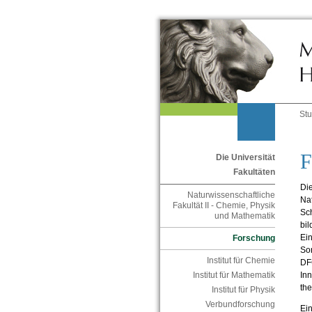
St
F
Die Universität
Fakultäten
Die
Naturwissenschaftliche
Nat
Fakultät II - Chemie, Physik
Sc
und Mathematik
bil
Ein
Forschung
So
Institut für Chemie
DF
Inn
Institut für Mathematik
the
Institut für Physik
Verbundforschung
Ein