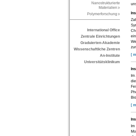
Nanostrukturierte
uns
Materialien
Ins
Polymerforschung
Zah
Syn
International Office
Che
ei
Zentrale Einrichtungen
We
Graduierten-Akademie
zu
Wissenschaftliche Zentren
[ m
An-Institute
Universitätsklinikum
Ins
Im 
di
Fes
Pho
Bio
[ m
Ins
Im 
Mod