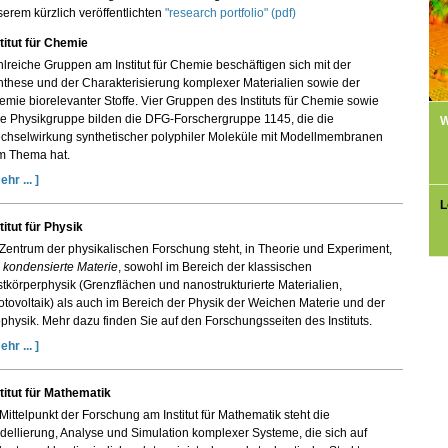
erem kürzlich veröffentlichten
"research portfolio" (pdf)
titut für Chemie
lreiche Gruppen am Institut für Chemie beschäftigen sich mit der
these und der Charakterisierung komplexer Materialien sowie der
mie biorelevanter Stoffe. Vier Gruppen des Instituts für Chemie sowie
ne Physikgruppe bilden die DFG-Forschergruppe 1145, die die
W
chselwirkung synthetischer polyphiler Moleküle mit Modellmembranen
m Thema hat.
ehr ... ]
L
titut für Physik
Zentrum der physikalischen Forschung steht, in Theorie und Experiment,
e
kondensierte Materie
, sowohl im Bereich der klassischen
tkörperphysik (Grenzflächen und nanostrukturierte Materialien,
tovoltaik) als auch im Bereich der Physik der Weichen Materie und der
physik. Mehr dazu finden Sie auf den Forschungsseiten des Instituts.
ehr ... ]
titut für Mathematik
Mittelpunkt der Forschung am Institut für Mathematik steht die
ellierung, Analyse und Simulation komplexer Systeme, die sich auf