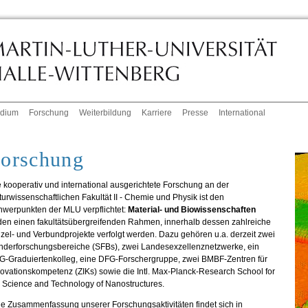
udium
Forschung
Weiterbildung
Karriere
Presse
International
orschung
 kooperativ und international ausgerichtete Forschung an der
urwissenschaftlichen Fakultät II - Chemie und Physik ist den
hwerpunkten der MLU verpflichtet:
Material- und Biowissenschaften
den einen fakultätsübergreifenden Rahmen, innerhalb dessen zahlreiche
zel- und Verbundprojekte verfolgt werden. Dazu gehören u.a. derzeit zwei
nderforschungsbereiche (SFBs), zwei Landesexzellenznetzwerke, ein
G-Graduiertenkolleg, eine DFG-Forschergruppe, zwei BMBF-Zentren für
ovationskompetenz (ZIKs) sowie die Intl. Max-Planck-Research School for
 Science and Technology of Nanostructures.
e Zusammenfassung unserer Forschungsaktivitäten findet sich in