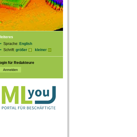
eiteres
Sprache:
English
Schrift:
größer
kleiner
ogin für Redakteure