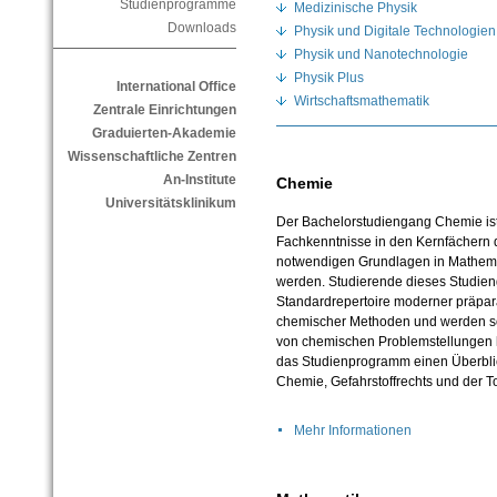
Studienprogramme
Medizinische Physik
Downloads
Physik und Digitale Technologien
Physik und Nanotechnologie
Physik Plus
International Office
Wirtschaftsmathematik
Zentrale Einrichtungen
Graduierten-Akademie
Wissenschaftliche Zentren
An-Institute
Chemie
Universitätsklinikum
Der Bachelorstudiengang Chemie ist a
Fachkenntnisse in den Kernfächern 
notwendigen Grundlagen in Mathemati
werden. Studierende dieses Studieng
Standardrepertoire moderner präparat
chemischer Methoden und werden so
von chemischen Problemstellungen h
das Studienprogramm einen Überbli
Chemie, Gefahrstoffrechts und der To
Mehr Informationen