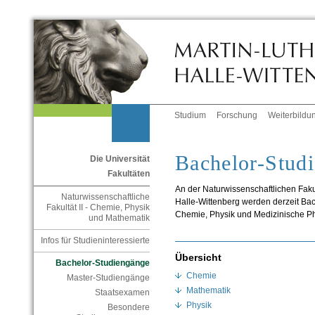
Studium
Forschung
Weiterbildu
Bachelor-Stud
Die Universität
Fakultäten
An der Naturwissenschaftlichen Fakult
Naturwissenschaftliche
Halle-Wittenberg werden derzeit Ba
Fakultät II - Chemie, Physik
Chemie, Physik und Medizinische P
und Mathematik
Infos für Studieninteressierte
Übersicht
Bachelor-Studiengänge
Chemie
Master-Studiengänge
Mathematik
Staatsexamen
Physik
Besondere