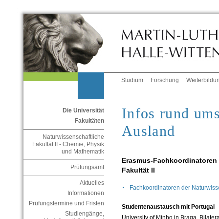
Studium
Forschung
Weiterbildu
Infos rund um
Die Universität
Fakultäten
Ausland
Naturwissenschaftliche
Fakultät II - Chemie, Physik
und Mathematik
Erasmus-Fachkoordinatoren 
Prüfungsamt
Fakultät II
Aktuelles
Fachkoordinatoren der Naturwissen
Informationen
Prüfungstermine und Fristen
Studentenaustausch mit Portugal
Studiengänge,
University of Minho in Braga. Bilater