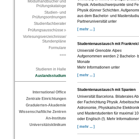
Modulhandbücher und
Physik. Arbeitsschwerpunkte sind Fe
Prüfungskataloge
Physik dünner Schichten. Aufgenomm
Studien- und
aus dem Bachelor- und Masterstudiu
Prüfungsordnungen
Partneruniversität unter
Studienfachberater
[ mehr ... ]
Prüfungsausschüsse
Vorlesungsverzeichnisse/
Stundenpläne
Studentenaustausch mit Frankreic
Formulare
Université Grenoble Alpes
===
Aufgenommen werden 2 Bachelor- bz
Monate
Mehr Informationen unter
Studieren in Halle
[ mehr ... ]
Auslandsstudium
Studentenaustausch mit Spanien
International Office
Universität Barcelona. Bilaterales
Zentrale Einrichtungen
der Fachrichtung Physik. Arbeitssch
Graduierten-Akademie
Astronomie, Physikalische Elektron
Wissenschaftliche Zentren
und Masterstudenten für maximal 10
An-Institute
oder Englisch (!). Mehr Informatione
Universitätsklinikum
[ mehr ... ]